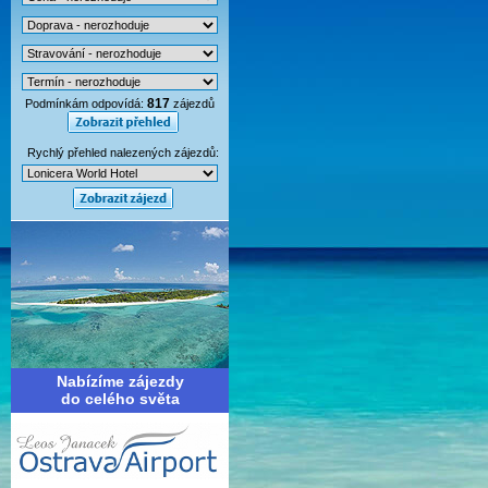
817
Podmínkám odpovídá:
zájezdů
Rychlý přehled nalezených zájezdů:
Nabízíme zájezdy
do celého světa