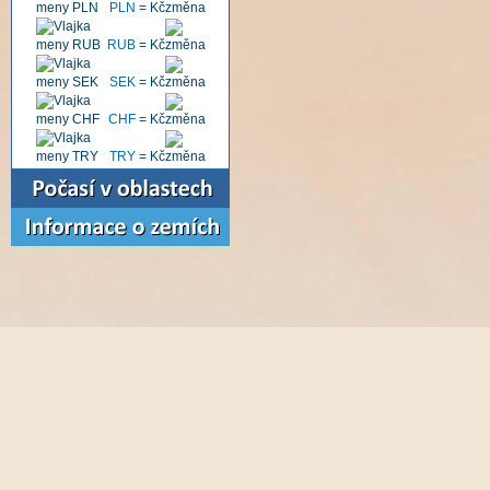
PLN
=
Kč
RUB
=
Kč
SEK
=
Kč
CHF
=
Kč
TRY
=
Kč