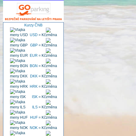
Kurzy ČNB
USD
=
Kč
GBP
=
Kč
EUR
=
Kč
BGN
=
Kč
DKK
=
Kč
HRK
=
Kč
ISK
=
Kč
ILS
=
Kč
HUF
=
Kč
NOK
=
Kč