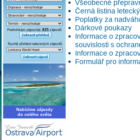
Všeobecné přepravn
Černá listina letec
Poplatky za nadváh
Dárkové poukazy
825
Podmínkám odpovídá:
zájezdů
Informace o zpracov
souvislosti s ochra
Rychlý přehled nalezených zájezdů:
Informace o zpracov
Formulář pro inform
Nabízíme zájezdy
do celého světa