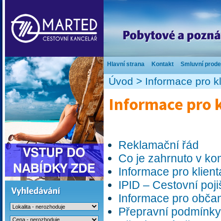
Hlavní strana
Kontakt
Smluvní prode
Úvod
>
Informace pro kl
Informace pro 
Reklamační řád
Co je zahrnuto v ko
Informace pro klient
IPID – Cestovní poj
Informace pro občan
Přepravní podmínky 