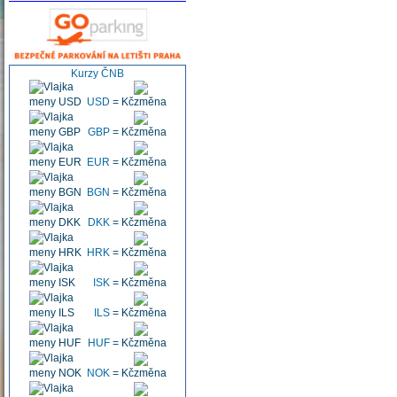
Kurzy ČNB
USD
=
Kč
GBP
=
Kč
EUR
=
Kč
BGN
=
Kč
DKK
=
Kč
HRK
=
Kč
ISK
=
Kč
ILS
=
Kč
HUF
=
Kč
NOK
=
Kč