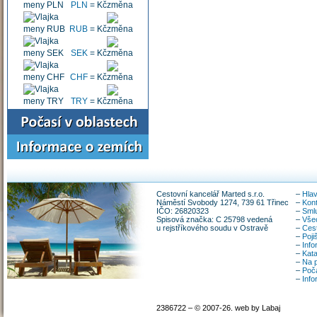
PLN
=
Kč
RUB
=
Kč
SEK
=
Kč
CHF
=
Kč
TRY
=
Kč
Cestovní kancelář Marted s.r.o.
–
Hlav
Náměstí Svobody 1274, 739 61 Třinec
–
Kon
IČO: 26820323
–
Smlu
Spisová značka: C 25798 vedená
–
Vše
u rejstříkového soudu v Ostravě
–
Ces
–
Poji
–
Info
–
Kata
–
Na p
–
Poča
–
Inf
2386722 – © 2007-26. web by Labaj