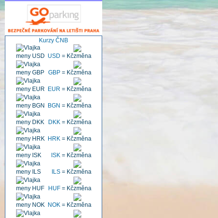
Kurzy ČNB
USD
=
Kč
GBP
=
Kč
EUR
=
Kč
BGN
=
Kč
DKK
=
Kč
HRK
=
Kč
ISK
=
Kč
ILS
=
Kč
HUF
=
Kč
NOK
=
Kč