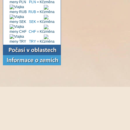
PLN
=
Kč
RUB
=
Kč
SEK
=
Kč
CHF
=
Kč
TRY
=
Kč