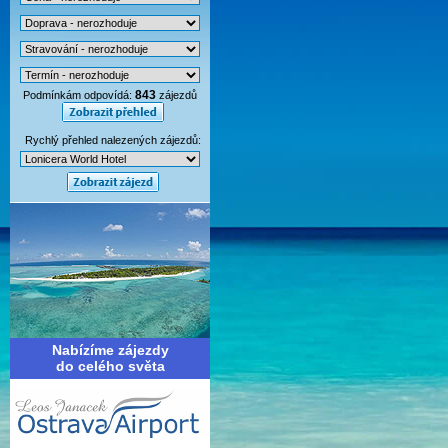
843
Podmínkám odpovídá:
zájezdů
Rychlý přehled nalezených zájezdů:
Nabízíme zájezdy
do celého světa