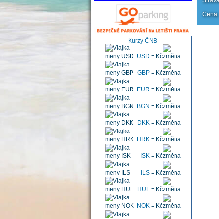
Strav
Cena:
Kurzy ČNB
USD
=
Kč
GBP
=
Kč
EUR
=
Kč
BGN
=
Kč
DKK
=
Kč
HRK
=
Kč
ISK
=
Kč
ILS
=
Kč
HUF
=
Kč
NOK
=
Kč