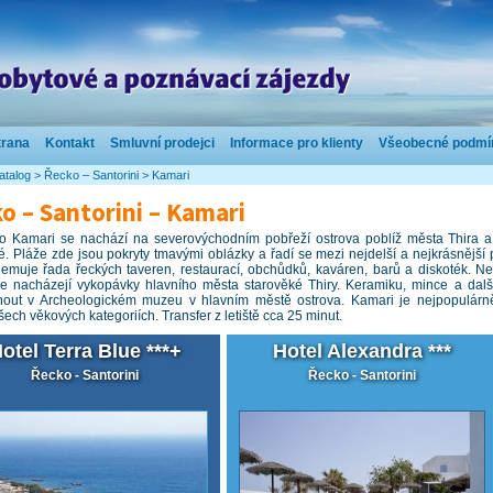
trana
Kontakt
Smluvní prodejci
Informace pro klienty
Všeobecné podmí
atalog
>
Řecko – Santorini
>
Kamari
o – Santorini – Kamari
ko Kamari se nachází na severovýchodním pobřeží ostrova poblíž města Thira a p
. Pláže zde jsou pokryty tmavými oblázky a řadí se mezi nejdelší a nejkrásnější
lemuje řada řeckých taveren, restaurací, obchůdků, kaváren, barů a diskoték. 
e nacházejí vykopávky hlavního města starověké Thiry. Keramiku, mince a další 
nout v Archeologickém muzeu v hlavním městě ostrova. Kamari je nejpopulárnějš
všech věkových kategoriích. Transfer z letiště cca 25 minut.
otel Terra Blue ***+
Hotel Alexandra ***
Řecko - Santorini
Řecko - Santorini