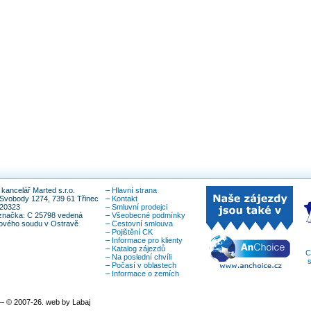
kancelář Marted s.r.o.
–
Hlavní strana
Svobody 1274, 739 61 Třinec
–
Kontakt
820323
–
Smluvní prodejci
značka: C 25798 vedená
–
Všeobecné podmínky
íkového soudu v Ostravě
–
Cestovní smlouva
–
Pojištění CK
–
Informace pro klienty
–
Katalog zájezdů
C
–
Na poslední chvíli
s
–
Počasí v oblastech
–
Informace o zemích
– © 2007-26. web by Labaj