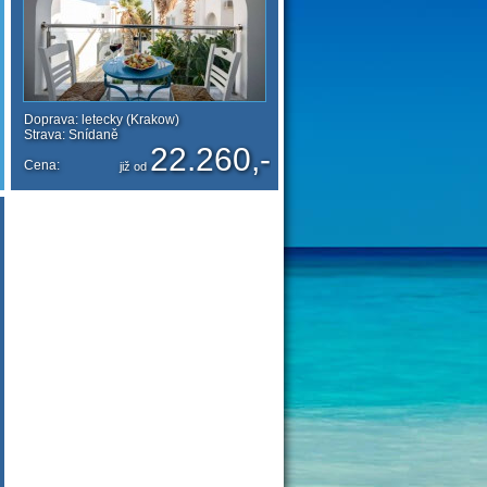
Doprava: letecky (Krakow)
Strava: Snídaně
22.260,-
Cena:
již od