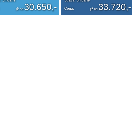
a: Snídaně
Strava: Snídaně
30.650,-
33.720,-
Cena:
již od
již od