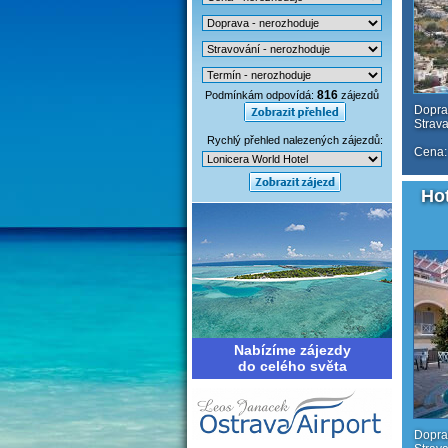
816
Podmínkám odpovídá:
zájezdů
Dopra
Strav
Rychlý přehled nalezených zájezdů:
Cena:
Hot
Nabízíme zájezdy
do celého světa
Dopra