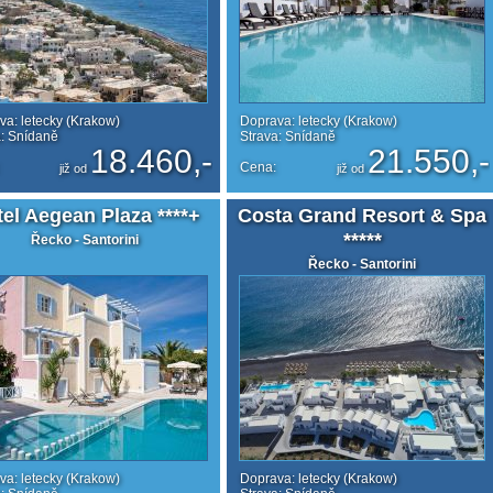
va: letecky (Krakow)
Doprava: letecky (Krakow)
a: Snídaně
Strava: Snídaně
18.460,-
21.550,-
Cena:
již od
již od
el Aegean Plaza ****+
Costa Grand Resort & Spa
*****
Řecko - Santorini
Řecko - Santorini
va: letecky (Krakow)
Doprava: letecky (Krakow)