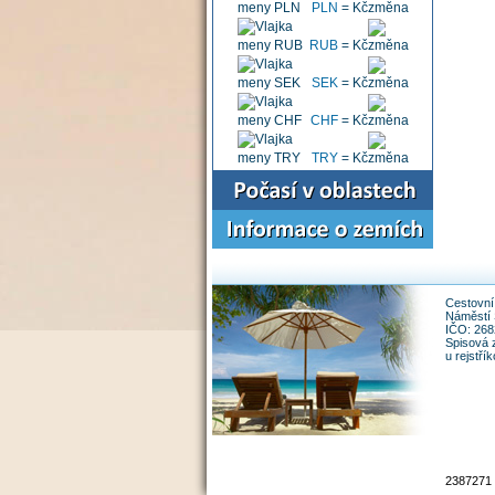
PLN
=
Kč
RUB
=
Kč
SEK
=
Kč
CHF
=
Kč
TRY
=
Kč
Cestovní 
Náměstí 
IČO: 26
Spisová 
u rejstř
2387271 