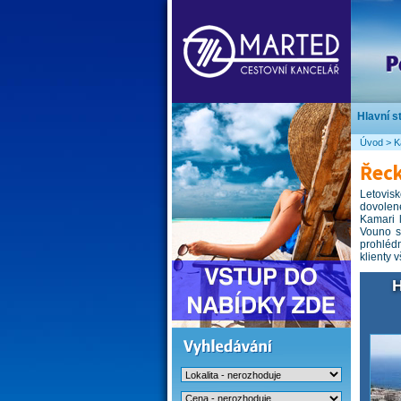
Hlavní s
Úvod
>
K
Řeck
Letovis
dovolené
Kamari 
Vouno s
prohléd
klienty 
H