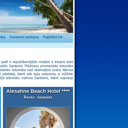
nky
Cestovní smlouva
Pojištění CK
atří k nejoblíbenějším místům k trávení letní
 pláže Santorini. Plážovou promenádu letoviska
Nedaleko letoviska nad skalnatými svahy Mensa
artefakty, které zde byly nalezeny, si můžete
í letovisko ostrova Santorini, které uspokojí
Alesahne Beach Hotel ****
Řecko - Santorini