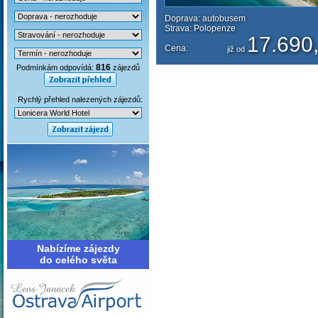
Doprava: autobusem
Strava: Polopenze
17.690,
Cena:
již od
816
Podmínkám odpovídá:
zájezdů
Rychlý přehled nalezených zájezdů:
Nabízíme zájezdy
do celého světa