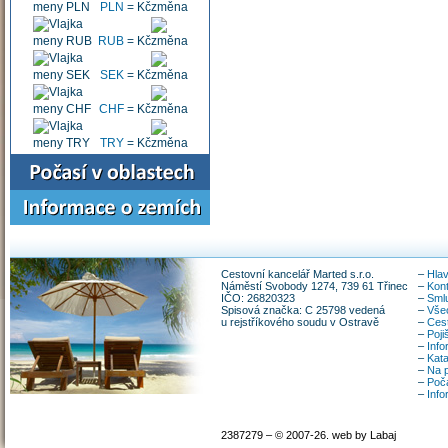
PLN
=
Kč
RUB
=
Kč
SEK
=
Kč
CHF
=
Kč
TRY
=
Kč
Cestovní kancelář Marted s.r.o.
–
Hlav
Náměstí Svobody 1274, 739 61 Třinec
–
Kon
IČO: 26820323
–
Smlu
Spisová značka: C 25798 vedená
–
Vše
u rejstříkového soudu v Ostravě
–
Ces
–
Poji
–
Info
–
Kata
–
Na p
–
Poča
–
Inf
2387279 – © 2007-26. web by Labaj