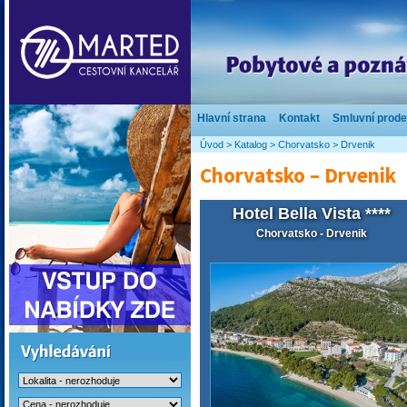
Hlavní strana
Kontakt
Smluvní prode
Úvod
>
Katalog
>
Chorvatsko
>
Drvenik
Chorvatsko – Drvenik
Hotel Bella Vista ****
Chorvatsko - Drvenik