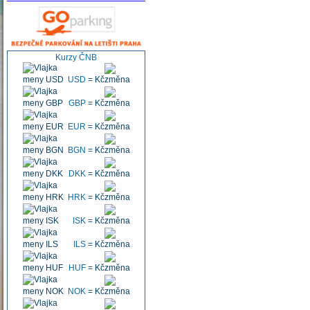
Kurzy ČNB
USD
=
Kč
GBP
=
Kč
EUR
=
Kč
BGN
=
Kč
DKK
=
Kč
HRK
=
Kč
ISK
=
Kč
ILS
=
Kč
HUF
=
Kč
NOK
=
Kč