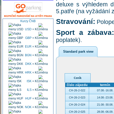
deluxe s výhledem d
5.patře (na vyžádání 
Stravování:
Polope
Kurzy ČNB
USD
=
Kč
Sport a zábava
GBP
=
Kč
poplatek).
EUR
=
Kč
Standard park view
BGN
=
Kč
DKK
=
Kč
HRK
=
Kč
Ceník
ISK
=
Kč
číslo zájezdu
termín
ILS
=
Kč
CH-26-2-022
07.08.-16.08.
CH-26-2-023
14.08.-23.08.
HUF
=
Kč
CH-26-2-024
21.08.-30.08.
NOK
=
Kč
CH-26-2-025
28.08.-06.09.