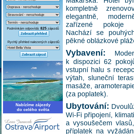
Makarska. Hotel by
kompletně zrenov
elegantně, moder
zařízené pokoje 
825
Podmínkám odpovídá:
zájezdů
Nachází se pouhýc
pěkné oblázkové pláž
Rychlý přehled nalezených zájezdů:
Vybavení:
Moder
k dispozici 62 poko
vstupní halu s recepc
výtah, sluneční tera
masáže, aramoterapie 
(za poplatek).
Ubytování:
Nabízíme zájezdy
Dvoulůž
do celého světa
Wi-Fi připojení, klima
a vysoušečem vlasů,
příplatek na vyžádá