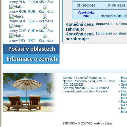
PLN
=
Kč
CH-26-2-014
04.09.-13.09.
RUB
=
Kč
Vysvětlivky
zde
Nástupní místa: Tř
SEK
=
Kč
Konečná cena
dopravu bus s klimat
zahrnuje:
CHF
=
Kč
Konečná cena
komplexní pojištění
nezahrnuje:
TRY
=
Kč
Cestovní kancelář Marted s.r.o.
–
Hlav
Náměstí Svobody 1274, 739 61 Třinec
–
Kon
IČO: 26820323
–
Smlu
Spisová značka: C 25798 vedená
–
Vše
u rejstříkového soudu v Ostravě
–
Ces
–
Poji
–
Info
–
Kata
–
Na p
–
Poča
–
Inf
2386898 – © 2007-26. web by Labaj