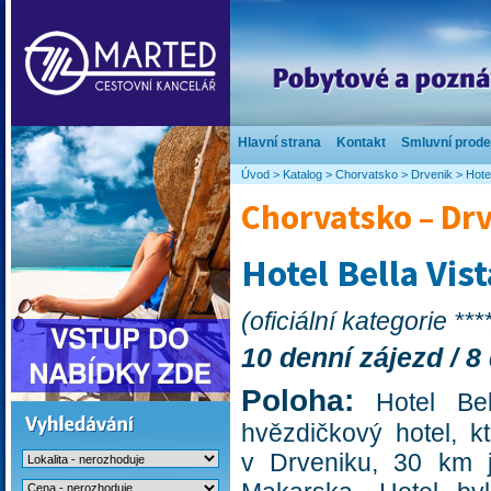
Hlavní strana
Kontakt
Smluvní prode
Úvod
>
Katalog
>
Chorvatsko
>
Drvenik
>
Hotel
Chorvatsko – Dr
Hotel Bella Vis
(oficiální kategorie ***
10 denní zájezd / 8
Poloha:
Hotel Bel
hvězdičkový hotel, k
v Drveniku, 30 km 