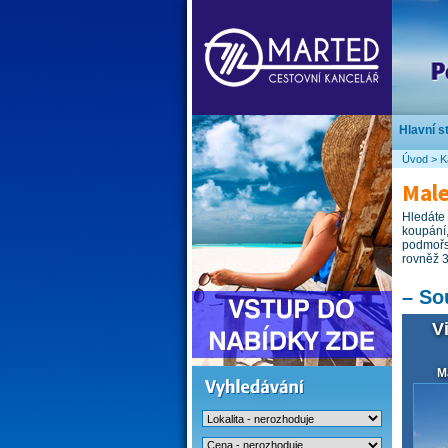
Hlavní s
Úvod
>
K
Male
Hledáte 
koupání
podmořs
rovněž 3
–
So
V
M