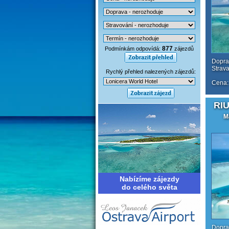
877
Podmínkám odpovídá:
zájezdů
Doprav
Strav
Rychlý přehled nalezených zájezdů:
Cena:
RIU
M
Nabízíme zájezdy
do celého světa
Doprav