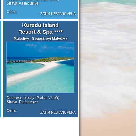
Strava: All inclusive
Cena:
ZATÍM NESTANOVENA
Kuredu Island
Resort & Spa ****
Maledivy - Souostroví Maledivy
Doprava: letecky (Praha, Vídeň)
Strava: Plná penze
Cena:
ZATÍM NESTANOVENA