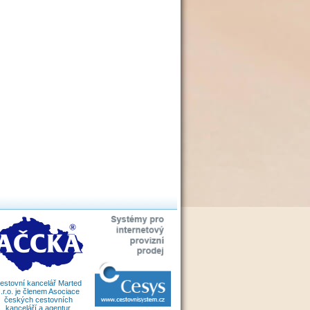
estovní kancelář Marted
.r.o. je členem Asociace
českých cestovních
kanceláří a agentur