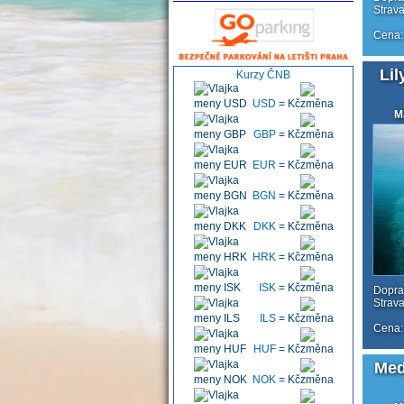
Strava
Cena:
Li
Kurzy ČNB
USD
=
Kč
M
GBP
=
Kč
EUR
=
Kč
BGN
=
Kč
DKK
=
Kč
HRK
=
Kč
ISK
=
Kč
Doprav
Strava
ILS
=
Kč
Cena:
HUF
=
Kč
Med
NOK
=
Kč