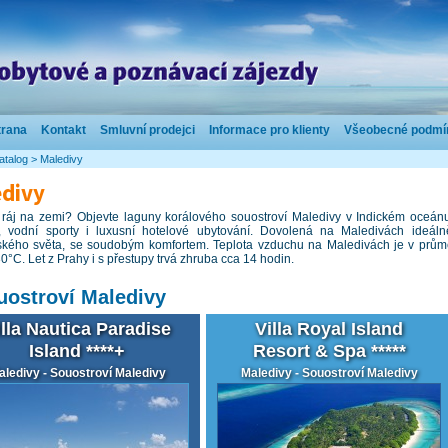
trana
Kontakt
Smluvní prodejci
Informace pro klienty
Všeobecné podmí
atalog
>
Maledivy
divy
ráj na zemi? Objevte laguny korálového souostroví Maledivy v Indickém oceánu, 
, vodní sporty i luxusní hotelové ubytování. Dovolená na Maledivách ideálně
kého světa, se soudobým komfortem. Teplota vzduchu na Maledivách je v prům
0°C. Let z Prahy i s přestupy trvá zhruba cca 14 hodin.
uostroví Maledivy
illa Nautica Paradise
Villa Royal Island
Island ****+
Resort & Spa *****
aledivy - Souostroví Maledivy
Maledivy - Souostroví Maledivy