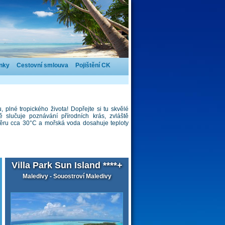
nky
Cestovní smlouva
Pojištění CK
plné tropického života! Dopřejte si tu skvělé
 slučuje poznávání přírodních krás, zvláště
ěru cca 30°C a mořská voda dosahuje teploty
Villa Park Sun Island ****+
Maledivy - Souostroví Maledivy