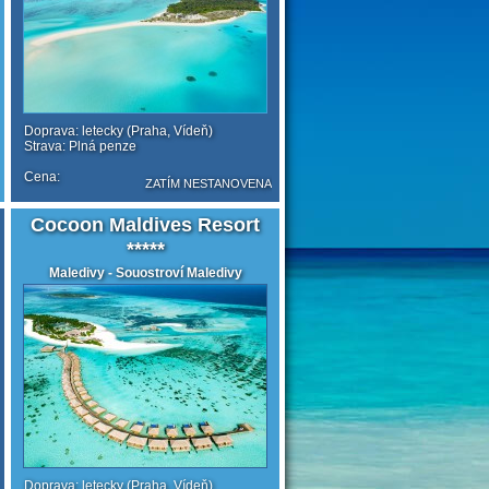
Doprava: letecky (Praha, Vídeň)
Strava: Plná penze
Cena:
ZATÍM NESTANOVENA
Cocoon Maldives Resort
*****
Maledivy - Souostroví Maledivy
Doprava: letecky (Praha, Vídeň)