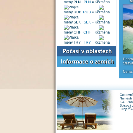
M
PLN
=
Kč
RUB
=
Kč
SEK
=
Kč
CHF
=
Kč
TRY
=
Kč
Doprav
Strav
Cena:
Cestovní 
Náměstí 
IČO: 26
Spisová 
u rejstř