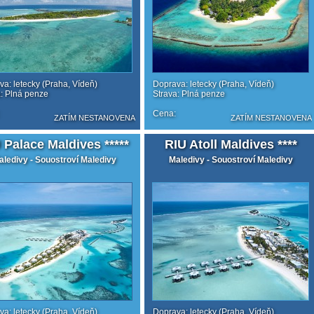
a: letecky (Praha, Vídeň)
Doprava: letecky (Praha, Vídeň)
a: Plná penze
Strava: Plná penze
Cena:
ZATÍM NESTANOVENA
ZATÍM NESTANOVENA
 Palace Maldives *****
RIU Atoll Maldives ****
aledivy - Souostroví Maledivy
Maledivy - Souostroví Maledivy
a: letecky (Praha, Vídeň)
Doprava: letecky (Praha, Vídeň)