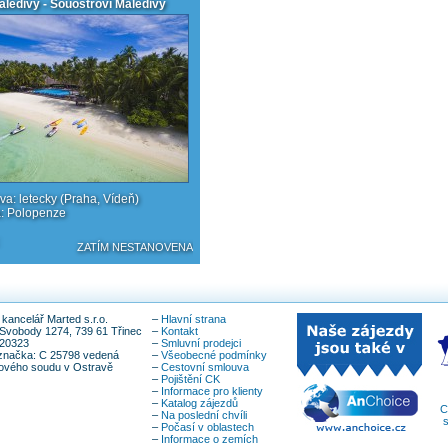
aledivy - Souostroví Maledivy
a: letecky (Praha, Vídeň)
a: Polopenze
ZATÍM NESTANOVENA
kancelář Marted s.r.o.
–
Hlavní strana
Svobody 1274, 739 61 Třinec
–
Kontakt
820323
–
Smluvní prodejci
značka: C 25798 vedená
–
Všeobecné podmínky
íkového soudu v Ostravě
–
Cestovní smlouva
–
Pojištění CK
–
Informace pro klienty
–
Katalog zájezdů
C
–
Na poslední chvíli
s
–
Počasí v oblastech
–
Informace o zemích