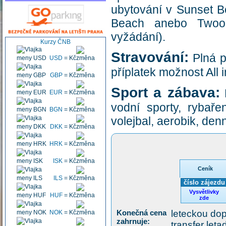
ubytování v Sunset B
Beach anebo Twoo
vyžádání).
Kurzy ČNB
Stravování:
Plná p
USD
=
Kč
příplatek možnost All 
GBP
=
Kč
Sport a zábava:
N
EUR
=
Kč
vodní sporty, rybařen
BGN
=
Kč
volejbal, aerobik, den
DKK
=
Kč
HRK
=
Kč
ISK
=
Kč
Ceník
ILS
=
Kč
číslo zájezdu
Vysvětlivky
HUF
=
Kč
zde
Konečná cena
leteckou dop
NOK
=
Kč
zahrnuje:
transfer let