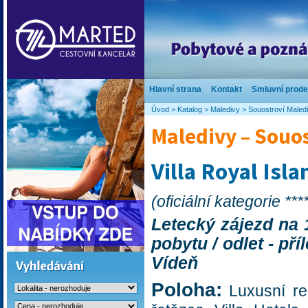
Hlavní strana
Kontakt
Smluvní prode
Úvod
>
Katalog
>
Maledivy
>
Souostroví Maled
Maledivy – Souo
Villa Royal Isl
(oficiální kategorie ***
Letecký zájezd na 1
pobytu / odlet - př
Vídeň
Poloha:
Luxusní res