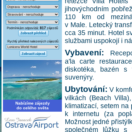
řetězce Villa Hotels
jihovýchodním pobřeží
110 km od mezináro
v Male. Letecký trans
817
Podmínkám odpovídá:
zájezdů
cca 35 minut. Hotel s
službami uspokojí i ná
Rychlý přehled nalezených zájezdů:
Vybavení:
Recepce
a'la carte restaurace
diskotéka, bazén s
suvenýry.
Ubytování:
V komfo
vilkách (Beach Villa
Nabízíme zájezdy
klimatizací, setem na
do celého světa
k internetu (za pop
Možnost jedné přistýlk
společném lůžku s r