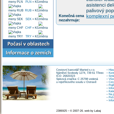
PLN
=
Kč
asistenci del
palivový pop
RUB
=
Kč
Konečná cena
komplexní po
SEK
=
Kč
nezahrnuje:
CHF
=
Kč
TRY
=
Kč
Cestovní kancelář Marted s.r.o.
–
Hlav
Náměstí Svobody 1274, 739 61 Třinec
–
Kon
IČO: 26820323
–
Smlu
Spisová značka: C 25798 vedená
–
Vše
u rejstříkového soudu v Ostravě
–
Ces
–
Poji
–
Info
–
Kata
–
Na p
–
Poča
–
Inf
2386925 – © 2007-26. web by Labaj