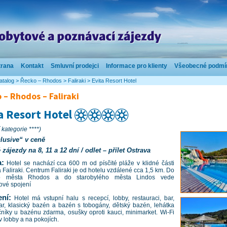
trana
Kontakt
Smluvní prodejci
Informace pro klienty
Všeobecné podmí
atalog
>
Řecko – Rhodos
>
Faliraki
>
Evita Resort Hotel
 – Rhodos – Faliraki
a Resort Hotel
í kategorie ****)
clusive“ v ceně
 zájezdy na 8, 11 a 12 dní / odlet – přílet Ostrava
a:
Hotel se nachází cca 600 m od písčité pláže v klidné části
a Faliraki. Centrum Faliraki je od hotelu vzdálené cca 1,5 km. Do
ho města Rhodos a do starobylého města Lindos vede
ové spojení
ní:
Hotel má vstupní halu s recepcí, lobby, restauraci, bar,
ar, klasický bazén a bazén s tobogány, dětský bazén, lehátka
níky u bazénu zdarma, osušky oproti kauci, minimarket. Wi-Fi
 lobby a na pokojích.