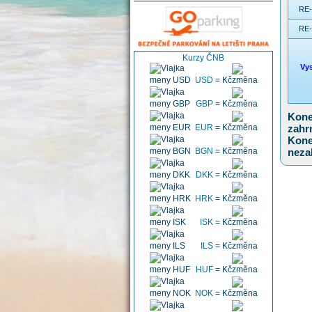
RE-
RE-
Kurzy ČNB
Vys
USD
=
Kč
GBP
=
Kč
Kone
zahr
EUR
=
Kč
Kone
neza
BGN
=
Kč
DKK
=
Kč
HRK
=
Kč
ISK
=
Kč
ILS
=
Kč
HUF
=
Kč
NOK
=
Kč