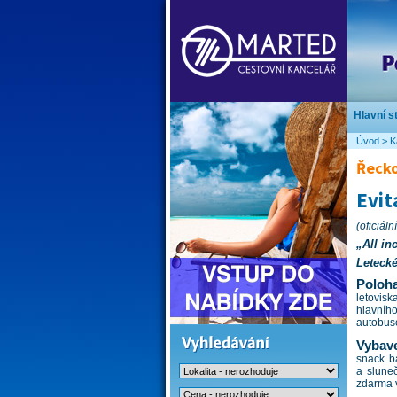
Hlavní s
Úvod
>
K
Řecko
Evit
(oficiáln
„All in
Letecké
Poloh
letovisk
hlavní
autobus
Vybave
snack b
a sluneč
zdarma v