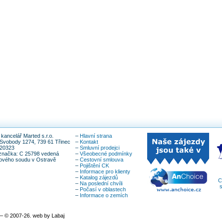
kancelář Marted s.r.o.
–
Hlavní strana
Svobody 1274, 739 61 Třinec
–
Kontakt
820323
–
Smluvní prodejci
značka: C 25798 vedená
–
Všeobecné podmínky
íkového soudu v Ostravě
–
Cestovní smlouva
–
Pojištění CK
–
Informace pro klienty
–
Katalog zájezdů
C
–
Na poslední chvíli
s
–
Počasí v oblastech
–
Informace o zemích
– © 2007-26. web by Labaj