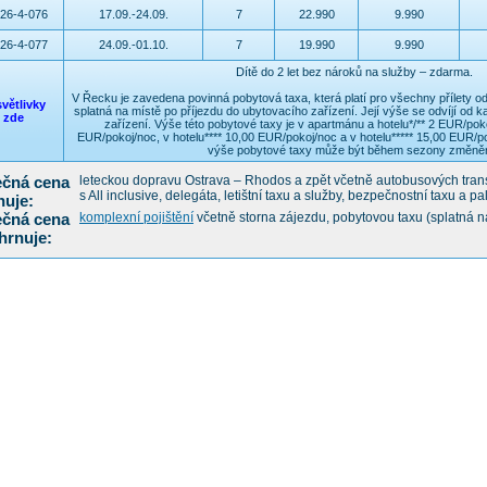
26-4-076
17.09.-24.09.
7
22.990
9.990
26-4-077
24.09.-01.10.
7
19.990
9.990
Dítě do 2 let bez nároků na služby – zdarma.
V Řecku je zavedena povinná pobytová taxa, která platí pro všechny přílety od
větlivky
splatná na místě po příjezdu do ubytovacího zařízení. Její výše se odvíjí od 
zde
zařízení. Výše této pobytové taxy je v apartmánu a hotelu*/** 2 EUR/poko
EUR/pokoj/noc, v hotelu**** 10,00 EUR/pokoj/noc a v hotelu***** 15,00 EUR/
výše pobytové taxy může být během sezony změně
čná cena
leteckou dopravu Ostrava – Rhodos a zpět včetně autobusových transfer
s All inclusive, delegáta, letištní taxu a služby, bezpečnostní taxu a pa
nuje:
čná cena
komplexní pojištění
včetně storna zájezdu, pobytovou taxu (splatná na
hrnuje: