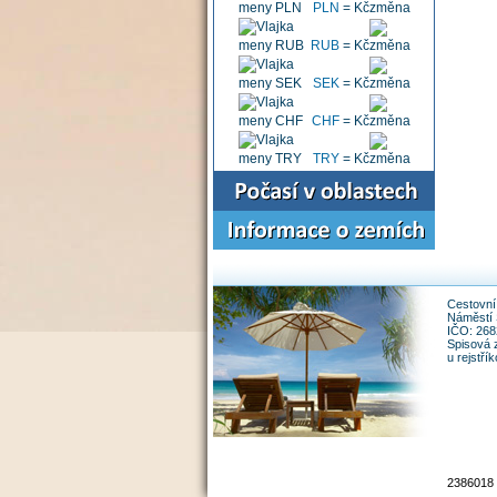
PLN
=
Kč
RUB
=
Kč
SEK
=
Kč
CHF
=
Kč
TRY
=
Kč
Cestovní 
Náměstí 
IČO: 26
Spisová 
u rejstř
2386018 