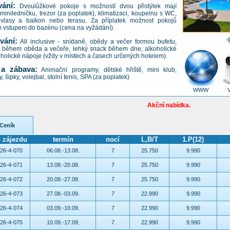
ání:
Dvoulůžkové pokoje s možností dvou přistýlek mají
miniledničku, trezor (za poplatek), klimatizaci, koupelnu s WC,
vlasy a balkon nebo terasu. Za příplatek možnost pokojů
m vstupem do bazénu (cena na vyžádání).
vání:
All inclusive - snídaně, obědy a večer formou bufetu,
a během oběda a večeře, lehký snack během dne, alkoholické
holické nápoje (vždy v místech a časech určených hotelem).
 a zábava:
Animační programy, dětské hřiště, mini klub,
, šipky, volejbal, stolní tenis, SPA (za poplatek)
WWW
Akční nabídka.
Ceník
o zájezdu
termín
nocí
L,B/T
1.P(12)
26-4-070
06.08.-13.08.
7
25.750
9.990
26-4-071
13.08.-20.08.
7
25.750
9.990
26-4-072
20.08.-27.08.
7
25.750
9.990
26-4-073
27.08.-03.09.
7
22.990
9.990
26-4-074
03.09.-10.09.
7
22.990
9.990
26-4-075
10.09.-17.09.
7
22.990
9.990