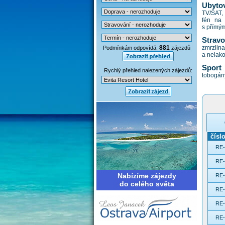
Ubytov
TV/SAT, 
fén na 
s přímý
Stravo
881
zmrzlin
Podmínkám odpovídá:
zájezdů
a nelako
Sport
Rychlý přehled nalezených zájezdů:
tobogány
čísl
RE-
RE-
Nabízíme zájezdy
RE-
do celého světa
RE-
RE-
RE-