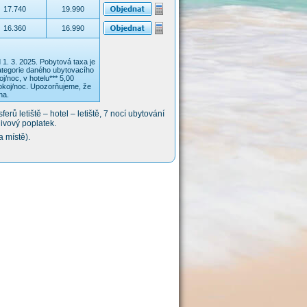
17.740
19.990
16.360
16.990
 1. 3. 2025. Pobytová taxa je
kategorie daného ubytovacího
j/noc, v hotelu*** 5,00
pokoj/noc. Upozorňujeme, že
na.
ů letiště – hotel – letiště, 7 nocí ubytování
livový poplatek.
 místě).