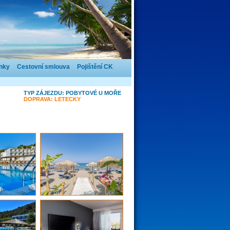
nky
Cestovní smlouva
Pojištění CK
TYP ZÁJEZDU:
POBYTOVÉ U MOŘE
DOPRAVA:
LETECKY