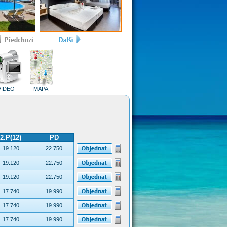
VIDEO
MAPA
2.P(12)
PD
19.120
22.750
19.120
22.750
19.120
22.750
17.740
19.990
17.740
19.990
17.740
19.990