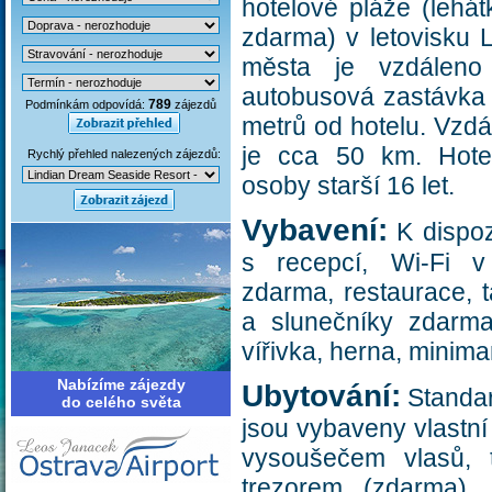
hotelové pláže (lehát
zdarma) v letovisku 
města je vzdálen
autobusová zastávka
789
Podmínkám odpovídá:
zájezdů
metrů od hotelu. Vzdál
je cca 50 km. Hote
Rychlý přehled nalezených zájezdů:
osoby starší 16 let.
Vybavení:
K dispoz
s recepcí, Wi-Fi v
zdarma, restaurace, 
a slunečníky zdarma)
vířivka, herna, minima
Nabízíme zájezdy
Ubytování:
Standar
do celého světa
jsou vybaveny vlastn
vysoušečem vlasů, t
trezorem (zdarma),