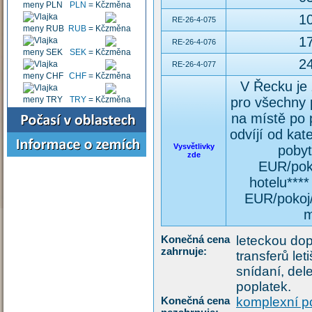
PLN
=
Kč
10
RE-26-4-075
RUB
=
Kč
17
RE-26-4-076
SEK
=
Kč
24
RE-26-4-077
CHF
=
Kč
V Řecku je 
pro všechny p
TRY
=
Kč
na místě po 
odvíjí od kat
Vysvětlivky
pobyt
zde
EUR/poko
hotelu****
EUR/pokoj/
m
Konečná cena
leteckou do
zahrnuje:
transferů let
snídaní, dele
poplatek.
Konečná cena
komplexní po