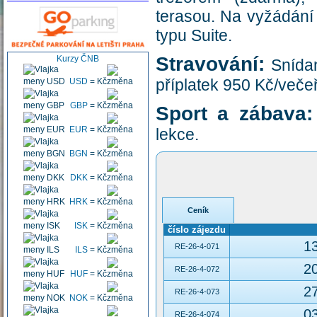
terasou. Na vyžádání
typu Suite.
Stravování:
Kurzy ČNB
Snídan
příplatek 950 Kč/veče
USD
=
Kč
GBP
=
Kč
Sport a zábava:
EUR
=
Kč
lekce.
BGN
=
Kč
DKK
=
Kč
HRK
=
Kč
Ceník
ISK
=
Kč
číslo zájezdu
13
RE-26-4-071
ILS
=
Kč
20
RE-26-4-072
HUF
=
Kč
27
RE-26-4-073
NOK
=
Kč
03
RE-26-4-074