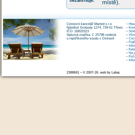
nezahrnuje:
místě).
Cestovní kancelář Marted s.r.o.
–
Hlav
Náměstí Svobody 1274, 739 61 Třinec
–
Kon
IČO: 26820323
–
Smlu
Spisová značka: C 25798 vedená
–
Vše
u rejstříkového soudu v Ostravě
–
Ces
–
Poji
–
Info
–
Kata
–
Na p
–
Poča
–
Inf
2388691 – © 2007-26. web by Labaj