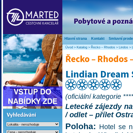
Hlavní strana
Kontakt
Smluvní prode
Úvod
>
Katalog
>
Řecko – Rhodos
>
Lindos
>
Řecko – Rhodos 
Lindian Dream 
(oficiální kategorie ***
Letecké zájezdy na 
/ odlet – přílet Ost
Poloha:
Hotel se n