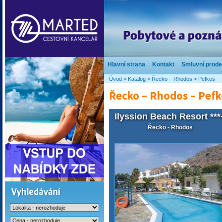
Hlavní strana
Kontakt
Smluvní prode
Úvod
>
Katalog
>
Řecko – Rhodos
>
Pefkos
Řecko – Rhodos – Pefk
Ilyssion Beach Resort ***
Řecko - Rhodos