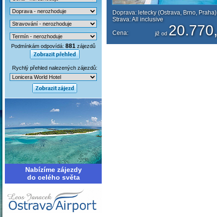
Doprava: letecky (Ostrava, Brno, Praha)
Strava: All inclusive
20.770,
Cena:
již od
881
Podmínkám odpovídá:
zájezdů
Rychlý přehled nalezených zájezdů:
Nabízíme zájezdy
do celého světa