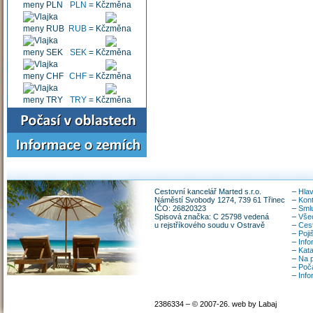
PLN
=
Kč
RUB
=
Kč
SEK
=
Kč
CHF
=
Kč
TRY
=
Kč
Cestovní kancelář Marted s.r.o.
–
Hlav
Náměstí Svobody 1274, 739 61 Třinec
–
Kon
IČO: 26820323
–
Smlu
Spisová značka: C 25798 vedená
–
Vše
u rejstříkového soudu v Ostravě
–
Ces
–
Poji
–
Info
–
Kata
–
Na p
–
Poča
–
Inf
2386334 – © 2007-26. web by Labaj