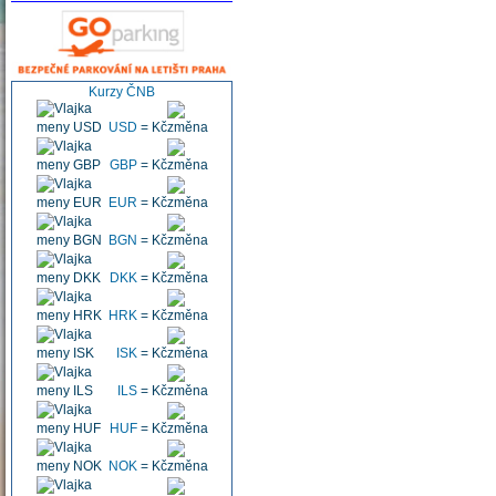
Kurzy ČNB
USD
=
Kč
GBP
=
Kč
EUR
=
Kč
BGN
=
Kč
DKK
=
Kč
HRK
=
Kč
ISK
=
Kč
ILS
=
Kč
HUF
=
Kč
NOK
=
Kč