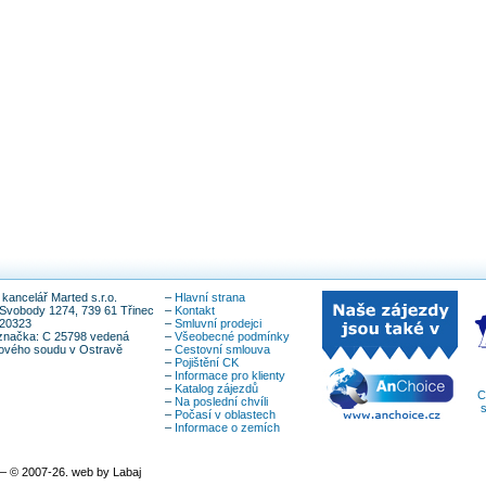
kancelář Marted s.r.o.
–
Hlavní strana
Svobody 1274, 739 61 Třinec
–
Kontakt
820323
–
Smluvní prodejci
značka: C 25798 vedená
–
Všeobecné podmínky
íkového soudu v Ostravě
–
Cestovní smlouva
–
Pojištění CK
–
Informace pro klienty
–
Katalog zájezdů
C
–
Na poslední chvíli
s
–
Počasí v oblastech
–
Informace o zemích
– © 2007-26. web by Labaj