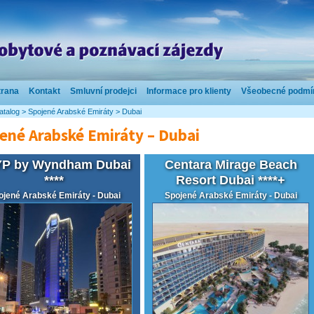
trana
Kontakt
Smluvní prodejci
Informace pro klienty
Všeobecné podmí
atalog
>
Spojené Arabské Emiráty
>
Dubai
ené Arabské Emiráty – Dubai
P by Wyndham Dubai
Centara Mirage Beach
****
Resort Dubai ****+
ojené Arabské Emiráty - Dubai
Spojené Arabské Emiráty - Dubai