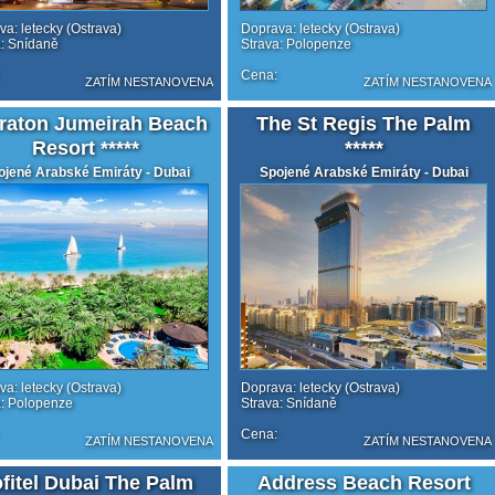
a: letecky (Ostrava)
Doprava: letecky (Ostrava)
a: Snídaně
Strava: Polopenze
Cena:
ZATÍM NESTANOVENA
ZATÍM NESTANOVENA
raton Jumeirah Beach
The St Regis The Palm
Resort *****
*****
ojené Arabské Emiráty - Dubai
Spojené Arabské Emiráty - Dubai
a: letecky (Ostrava)
Doprava: letecky (Ostrava)
a: Polopenze
Strava: Snídaně
Cena:
ZATÍM NESTANOVENA
ZATÍM NESTANOVENA
fitel Dubai The Palm
Address Beach Resort