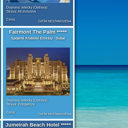
Doprava: letecky (Ostrava)
Strava: All inclusive
Cena:
ZATÍM NESTANOVENA
Fairmont The Palm *****
Spojené Arabské Emiráty - Dubai
Doprava: letecky (Ostrava)
Strava: Polopenze
Cena:
ZATÍM NESTANOVENA
Jumeirah Beach Hotel *****