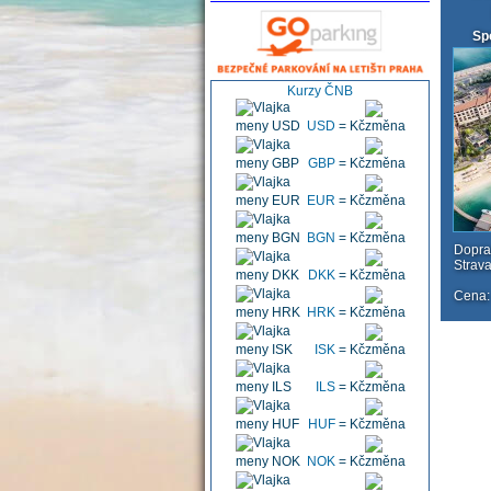
Sp
Kurzy ČNB
USD
=
Kč
GBP
=
Kč
EUR
=
Kč
BGN
=
Kč
Doprav
Strav
DKK
=
Kč
Cena:
HRK
=
Kč
ISK
=
Kč
ILS
=
Kč
HUF
=
Kč
NOK
=
Kč