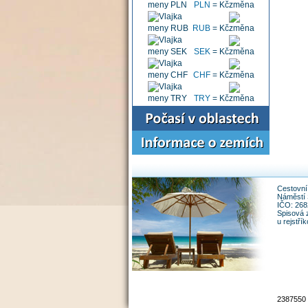
PLN
=
Kč
RUB
=
Kč
SEK
=
Kč
CHF
=
Kč
TRY
=
Kč
Cestovní 
Náměstí 
IČO: 26
Spisová 
u rejstř
2387550 