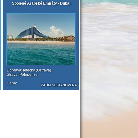
Spojené Arabské Emiráty - Dubai
Doprava: letecky (Ostrava)
Strava: Polopenze
Cena:
ZATÍM NESTANOVENA