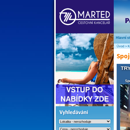
Hlavní s
Úvod
>
K
Spoj
TRY
Sp