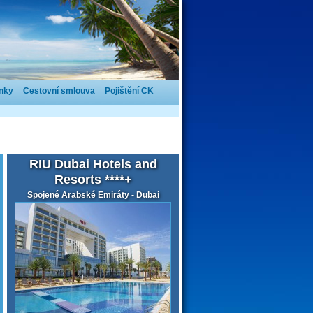
nky
Cestovní smlouva
Pojištění CK
RIU Dubai Hotels and
Resorts ****+
Spojené Arabské Emiráty - Dubai