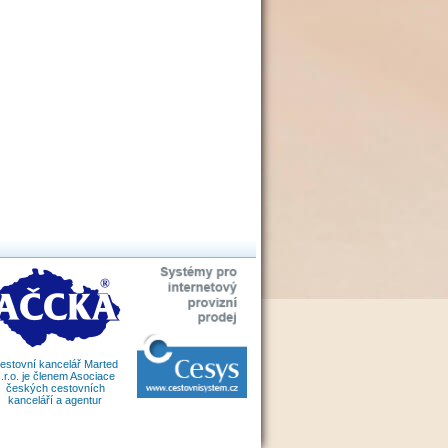
estovní kancelář Marted
.r.o. je členem Asociace
českých cestovních
kanceláří a agentur