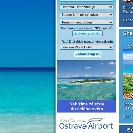
Doprav
Strav
Cena:
789
Podmínkám odpovídá:
zájezdů
She
Rychlý přehled nalezených zájezdů:
Sp
Nabízíme zájezdy
Doprav
do celého světa
Strav
Cena:
So