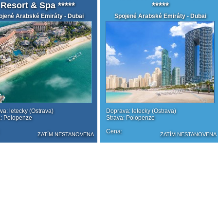
Resort & Spa *****
*****
ojené Arabské Emiráty - Dubai
Spojené Arabské Emiráty - Dubai
a: letecky (Ostrava)
Doprava: letecky (Ostrava)
a: Polopenze
Strava: Polopenze
Cena:
ZATÍM NESTANOVENA
ZATÍM NESTANOVENA