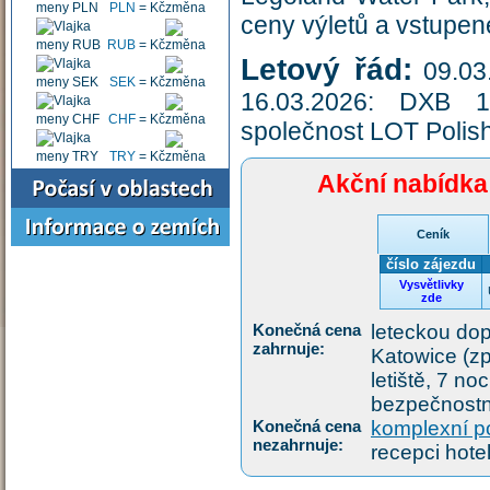
PLN
=
Kč
ceny výletů a vstupen
RUB
=
Kč
Letový řád:
09.03
SEK
=
Kč
16.03.2026: DXB 1
CHF
=
Kč
společnost LOT Polish 
TRY
=
Kč
Akční nabídka
Ceník
číslo zájezdu
Vysvětlivky
zde
Konečná cena
leteckou dop
zahrnuje:
Katowice (zpě
letiště, 7 no
bezpečnostní
Konečná cena
komplexní po
nezahrnuje:
recepci hote