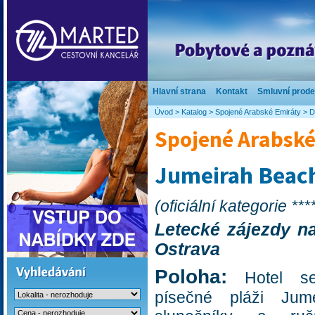
Hlavní strana
Kontakt
Smluvní prode
Úvod
>
Katalog
>
Spojené Arabské Emiráty
>
D
Spojené Arabské
Jumeirah Beac
(oficiální kategorie ***
Letecké zájezdy na
Ostrava
Poloha:
Hotel se
písečné pláži Jume