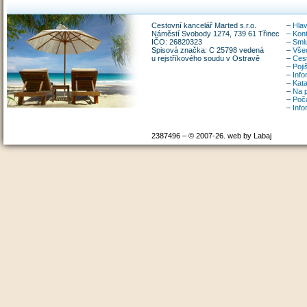
Cestovní kancelář Marted s.r.o.
–
Hlav
Náměstí Svobody 1274, 739 61 Třinec
–
Kon
IČO: 26820323
–
Smlu
Spisová značka: C 25798 vedená
–
Vše
u rejstříkového soudu v Ostravě
–
Ces
–
Poji
–
Info
–
Kata
–
Na p
–
Poča
–
Inf
2387496 – © 2007-26. web by Labaj