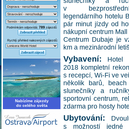
slunečníky a ruč
v bezprostředn
legendárního hotelu B
pár minut jízdy od ho
789
Podmínkám odpovídá:
zájezdů
nákupní centrum Mall 
Centrum Dubaje je v
Rychlý přehled nalezených zájezdů:
km a mezinárodní leti
Vybavení:
Hotel p
2018 kompletní rekon
s recepcí, Wi-Fi ve v
několik barů, beach
slunečníky a ručník
sportovní centrum, re
Nabízíme zájezdy
zdarma pro hosty hote
do celého světa
Ubytování:
Dvoul
s možností jedné p